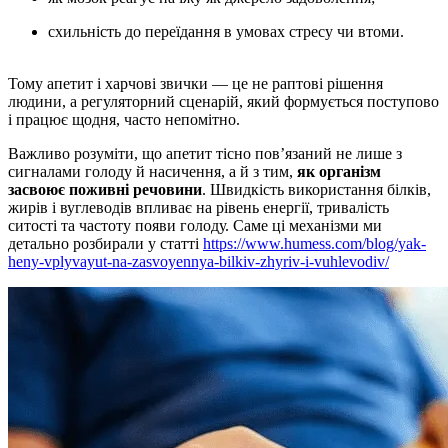
схильність до переїдання в умовах стресу чи втоми.
Тому апетит і харчові звички — це не раптові рішення
людини, а регуляторний сценарій, який формується поступово
і працює щодня, часто непомітно.
Важливо розуміти, що апетит тісно пов’язаний не лише з
сигналами голоду й насичення, а й з тим,
як організм
засвоює поживні речовини
. Швидкість використання білків,
жирів і вуглеводів впливає на рівень енергії, тривалість
ситості та частоту появи голоду. Саме ці механізми ми
детально розбирали у статті
https://www.humess.com/blog/yak-
heny-vplyvayut-na-zasvoyennya-bilkiv-zhyriv-i-vuhlevodiv/