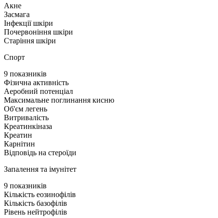
Акне
Засмага
Інфекції шкіри
Почервоніння шкіри
Старіння шкіри
Спорт
9 показників
Фізична активність
Аеробний потенціал
Максимальне поглинання кисню
Об'єм легень
Витривалість
Креатинкіназа
Креатин
Карнітин
Відповідь на стероїди
Запалення та імунітет
9 показників
Кількість еозинофілів
Кількість базофілів
Рівень нейтрофілів