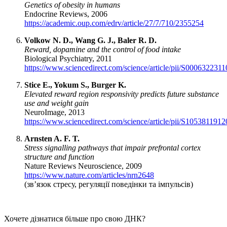
Genetics of obesity in humans
Endocrine Reviews, 2006
https://academic.oup.com/edrv/article/27/7/710/2355254
Volkow N. D., Wang G. J., Baler R. D.
Reward, dopamine and the control of food intake
Biological Psychiatry, 2011
https://www.sciencedirect.com/science/article/pii/S000632231
Stice E., Yokum S., Burger K.
Elevated reward region responsivity predicts future substance
use and weight gain
NeuroImage, 2013
https://www.sciencedirect.com/science/article/pii/S105381191
Arnsten A. F. T.
Stress signalling pathways that impair prefrontal cortex
structure and function
Nature Reviews Neuroscience, 2009
https://www.nature.com/articles/nrn2648
(зв’язок стресу, регуляції поведінки та імпульсів)
Хочете дізнатися більше про свою ДНК?