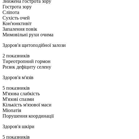
Знижена гострота зору
Гострота зору
Сліпота
Сухість очей
Кон'юнктивіт
Запалення повік
Мимовільні рухи очима
Здоров'я щитоподібної залози
2 показників
Тиреотропний гормон
Ризик дефіциту селену
Здоров'я м'язів
5 показників
М'язова слабкість
М'язові спазми
Кількість м'язової маси
Міопатія
Порушення координації
Здоров'я шкіри
5 показників