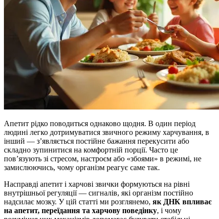
Апетит рідко поводиться однаково щодня. В один період
людині легко дотримуватися звичного режиму харчування, в
інший — з’являється постійне бажання перекусити або
складно зупинитися на комфортній порції. Часто це
пов’язують зі стресом, настроєм або «збоями» в режимі, не
замислюючись, чому організм реагує саме так.
Насправді апетит і харчові звички формуються на рівні
внутрішньої регуляції — сигналів, які організм постійно
надсилає мозку. У цій статті ми розглянемо,
як ДНК впливає
на апетит, переїдання та харчову поведінку
, і чому