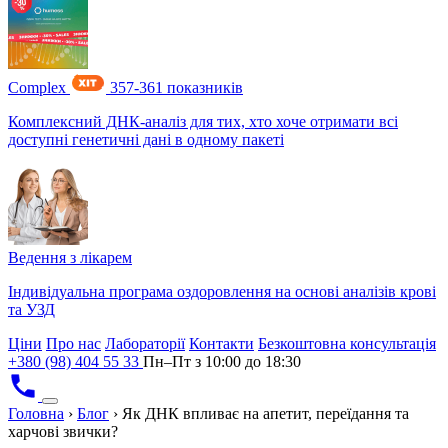
Complex
357-361 показників
Комплексний ДНК-аналіз для тих, хто хоче отримати всі
доступні генетичні дані в одному пакеті
Ведення з лікарем
Індивідуальна програма оздоровлення на основі аналізів крові
та УЗД
Ціни
Про нас
Лабораторії
Контакти
Безкоштовна консультація
+380 (98) 404 55 33
Пн–Пт з 10:00 до 18:30
Головна
›
Блог
›
Як ДНК впливає на апетит, переїдання та
харчові звички?