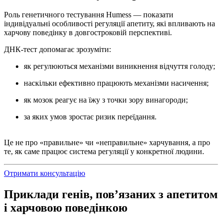
Роль генетичного тестування Humess — показати
індивідуальні особливості регуляції апетиту, які впливають на
харчову поведінку в довгостроковій перспективі.
ДНК-тест допомагає зрозуміти:
як регулюються механізми виникнення відчуття голоду;
наскільки ефективно працюють механізми насичення;
як мозок реагує на їжу з точки зору винагороди;
за яких умов зростає ризик переїдання.
Це не про «правильне» чи «неправильне» харчування, а про
те, як саме працює система регуляції у конкретної людини.
Отримати консультацію
Приклади генів, пов’язаних з апетитом
і харчовою поведінкою