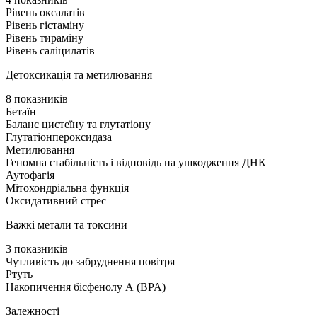
Рівень оксалатів
Рівень гістаміну
Рівень тираміну
Рівень саліцилатів
Детоксикація та метилювання
8 показників
Бетаїн
Баланс цистеїну та глутатіону
Глутатіонпероксидаза
Метилювання
Геномна стабільність і відповідь на ушкодження ДНК
Аутофагія
Мітохондріальна функція
Оксидативний стрес
Важкі метали та токсини
3 показників
Чутливість до забруднення повітря
Ртуть
Накопичення бісфенолу А (BPA)
Залежності