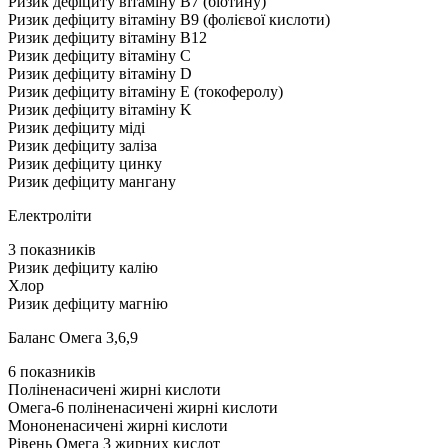
Ризик дефіциту вітаміну В7 (біотину)
Ризик дефіциту вітаміну В9 (фолієвої кислоти)
Ризик дефіциту вітаміну В12
Ризик дефіциту вітаміну С
Ризик дефіциту вітаміну D
Ризик дефіциту вітаміну Е (токоферолу)
Ризик дефіциту вітаміну K
Ризик дефіциту міді
Ризик дефіциту заліза
Ризик дефіциту цинку
Ризик дефіциту мангану
Електроліти
3 показників
Ризик дефіциту калію
Хлор
Ризик дефіциту магнію
Баланс Омега 3,6,9
6 показників
Поліненасичені жирні кислоти
Омега-6 поліненасичені жирні кислоти
Мононенасичені жирні кислоти
Рівень Омега 3 жирних кислот