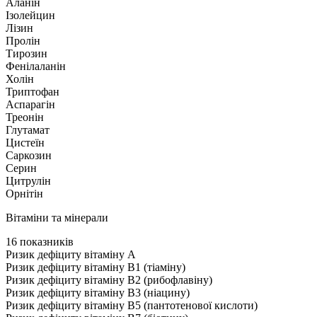
Аланін
Ізолейцин
Лізин
Пролін
Тирозин
Фенілаланін
Холін
Триптофан
Аспарагін
Треонін
Глутамат
Цистеїн
Саркозин
Серин
Цитрулін
Орнітін
Вітаміни та мінерали
16 показників
Ризик дефіциту вітаміну А
Ризик дефіциту вітаміну В1 (тіаміну)
Ризик дефіциту вітаміну В2 (рибофлавіну)
Ризик дефіциту вітаміну В3 (ніацину)
Ризик дефіциту вітаміну В5 (пантотенової кислоти)