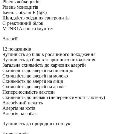
Рівень лейкоцитів
Рівень моноцитів
Імуноглобулін Е (IgE)
Швидкість осідання еритроцитів
С-реактивний білок
MTNR1A сон та імунітет
Алергії
12 показників
Чутливість до білків рослинного походження
Чутливість до білків тваринного походження
Загальна схильність до харчових алергій
Схильність до алергії на пшеницю
Схильність до алергії на молоко
Схильність до алергії на яйця
Схильність до алергії на арахіс
Непереносимість лактози
Схильність до целіакії (непереносимості глютену)
Алергічний нежить
Алергія на котів
Алергія на собак
Чутливість до природних сполук
4 показників