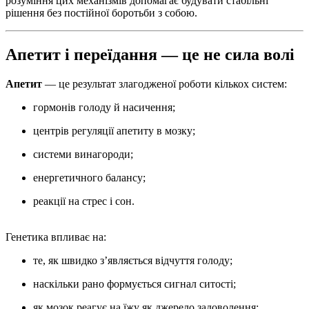
розуміння цих механізмів допомагає будувати стабільні
рішення без постійної боротьби з собою.
Апетит і переїдання — це не сила волі
Апетит
— це результат злагодженої роботи кількох систем:
гормонів голоду й насичення;
центрів регуляції апетиту в мозку;
системи винагороди;
енергетичного балансу;
реакції на стрес і сон.
Генетика впливає на:
те, як швидко з’являється відчуття голоду;
наскільки рано формується сигнал ситості;
як мозок реагує на їжу як джерело задоволення;