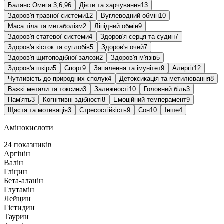
Баланс Омега 3,6,9
6
Дієти та харчування
13
Здоров'я травної системи
12
Вуглеводний обмін
10
Маса тіла та метаболізм
2
Ліпідний обмін
9
Здоров'я статевої системи
4
Здоров'я серця та судин
7
Здоров'я кісток та суглобів
5
Здоров'я очей
7
Здоров'я щитоподібної залози
2
Здоров'я м'язів
5
Здоров'я шкіри
5
Спорт
9
Запалення та імунітет
9
Алергії
12
Чутливість до природних сполук
4
Детоксикація та метилювання
8
Важкі метали та токсини
3
Залежності
10
Головний біль
3
Пам'ять
3
Когнітивні здібності
8
Емоційний темперамент
9
Щастя та мотивація
3
Стресостійкість
9
Сон
10
Інше
4
Амінокислоти
24 показників
Аргінін
Валін
Гліцин
Бета-аланін
Глутамін
Лейцин
Гістидин
Таурин