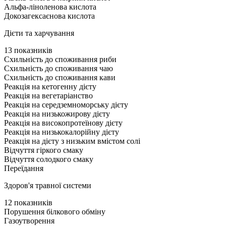
Альфа-ліноленова кислота
Докозагексаєнова кислота
Дієти та харчування
13 показників
Схильність до споживання риби
Схильність до споживання чаю
Схильність до споживання кави
Реакція на кетогенну дієту
Реакція на вегетаріанство
Реакція на середземноморську дієту
Реакція на низькожирову дієту
Реакція на високопротеїнову дієту
Реакція на низькокалорійну дієту
Реакція на дієту з низьким вмістом солі
Відчуття гіркого смаку
Відчуття солодкого смаку
Переїдання
Здоров'я травної системи
12 показників
Порушення білкового обміну
Газоутворення