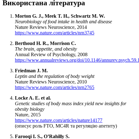
Використана література
Morton G. J., Meek T. H., Schwartz M. W.
Neurobiology of food intake in health and disease
Nature Reviews Neuroscience, 2014
https://www.nature.com/articles/nrn3745
Berthoud H. R., Morrison C.
The brain, appetite, and obesity
Annual Review of Psychology, 2008
https://www.annualreviews.org/doi/10.1146/annurev.psych.59
Friedman J. M.
Leptin and the regulation of body weight
Nature Reviews Neuroscience, 2010
https://www.nature.com/articles/nrn2765
Locke A. E. et al.
Genetic studies of body mass index yield new insights for
obesity biology
Nature, 2015
https://www.nature.com/articles/nature14177
(описує роль FTO, MC4R та регуляцію апетиту)
Farooqi I. S., O’Rahilly S.