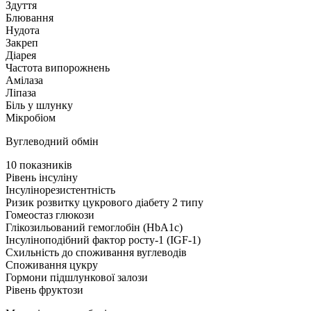
Здуття
Блювання
Нудота
Закреп
Діарея
Частота випорожнень
Амілаза
Ліпаза
Біль у шлунку
Мікробіом
Вуглеводний обмін
10 показників
Рівень інсуліну
Інсулінорезистентність
Ризик розвитку цукрового діабету 2 типу
Гомеостаз глюкози
Глікозильований гемоглобін (HbA1c)
Інсуліноподібний фактор росту-1 (IGF-1)
Схильність до споживання вуглеводів
Споживання цукру
Гормони підшлункової залози
Рівень фруктози