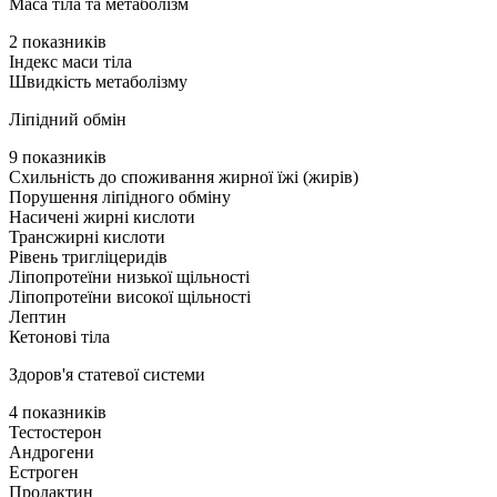
Маса тіла та метаболізм
2 показників
Індекс маси тіла
Швидкість метаболізму
Ліпідний обмін
9 показників
Схильність до споживання жирної їжі (жирів)
Порушення ліпідного обміну
Насичені жирні кислоти
Трансжирні кислоти
Рівень тригліцеридів
Ліпопротеїни низької щільності
Ліпопротеїни високої щільності
Лептин
Кетонові тіла
Здоров'я статевої системи
4 показників
Тестостерон
Андрогени
Естроген
Пролактин