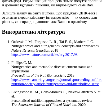
дискомфорт. Розуміння цих процесів знімає почуття провини
й дозволяє будувати рішення, які відповідають саме Вам.
Залиште заявку на сайті Humess, щоб придбати ДНК-тест і
отримати персоналізовану інтерпретацію — як основу для
рішень, які справді працюють для Вашого організму.
Використана література
Ordovás J. M., Ferguson L. R., Tai E. S., Mathers J. C.
Nutrigenomics and nutrigenetics: concepts and approaches
Nature Reviews Genetics
, 2018
https://www.nature.com/articles/nrg.2017.98
Phillips C. M.
Nutrigenetics and metabolic disease: current status and
implications
Proceedings of the Nutrition Society
, 2013
https://www.cambridge.org/core/journals/proceedings-of-the-
nutrition-society/article/nutrigenetics-and-metabolic-disease
Livingstone K. M., Celis-Morales C., Navas-Carretero S. et
al.
Personalised nutrition approaches: a systematic review
The American Journal of Clinical Nutrition
, 2020