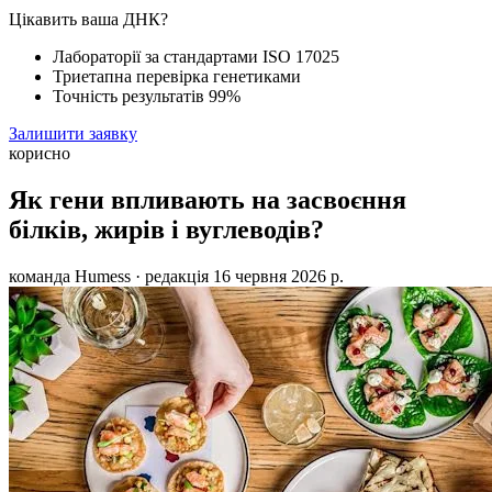
Цікавить ваша ДНК?
Лабораторії за стандартами ISO 17025
Триетапна перевірка генетиками
Точність результатів 99%
Залишити заявку
корисно
Як гени впливають на засвоєння
білків, жирів і вуглеводів?
команда Humess
· редакція
16 червня 2026 р.