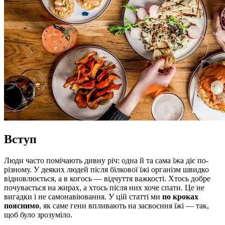
Вступ
Люди часто помічають дивну річ: одна й та сама їжа діє по-
різному. У деяких людей після білкової їжі організм швидко
відновлюється, а в когось — відчуття важкості. Хтось добре
почувається на жирах, а хтось після них хоче спати. Це не
вигадки і не самонавіювання. У цій статті ми
по кроках
пояснимо
, як саме гени впливають на засвоєння їжі — так,
щоб було зрозуміло.