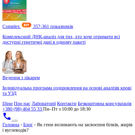
Complex
357-361 показників
Комплексний ДНК-аналіз для тих, хто хоче отримати всі
доступні генетичні дані в одному пакеті
Ведення з лікарем
Індивідуальна програма оздоровлення на основі аналізів крові
та УЗД
Ціни
Про нас
Лабораторії
Контакти
Безкоштовна консультація
+380 (98) 404 55 33
Пн–Пт з 10:00 до 18:30
Головна
›
Блог
›
Як гени впливають на засвоєння білків, жирів
і вуглеводів?