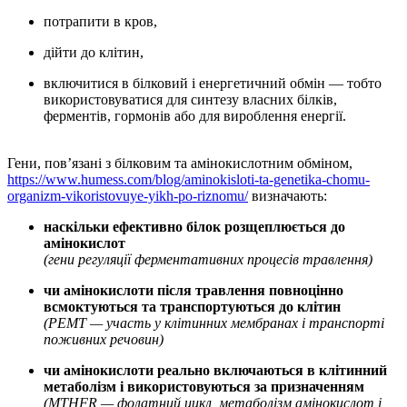
потрапити в кров,
дійти до клітин,
включитися в білковий і енергетичний обмін — тобто
використовуватися для синтезу власних білків,
ферментів, гормонів або для вироблення енергії.
Гени, пов’язані з білковим та амінокислотним обміном,
https://www.humess.com/blog/aminokisloti-ta-genetika-chomu-
organizm-vikoristovuye-yikh-po-riznomu/
визначають:
наскільки ефективно білок розщеплюється до
амінокислот
(гени регуляції ферментативних процесів травлення)
чи амінокислоти після травлення повноцінно
всмоктуються та транспортуються до клітин
(PEMT — участь у клітинних мембранах і транспорті
поживних речовин)
чи амінокислоти реально включаються в клітинний
метаболізм і використовуються за призначенням
(MTHFR — фолатний цикл, метаболізм амінокислот і