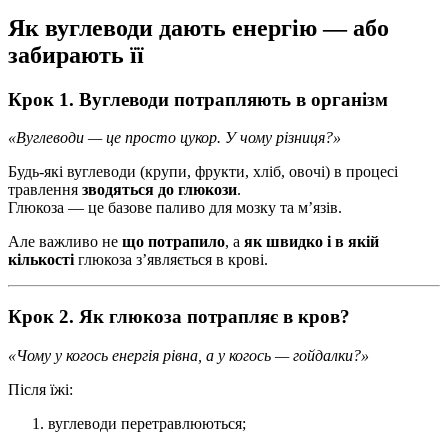
Як вуглеводи дають енергію — або
забирають її
Крок 1. Вуглеводи потрапляють в організм
«Вуглеводи — це просто цукор. У чому різниця?»
Будь-які вуглеводи (крупи, фрукти, хліб, овочі) в процесі
травлення
зводяться до глюкози
.
Глюкоза — це базове паливо для мозку та м’язів.
Але важливо не
що потрапило
, а
як швидко і в якій
кількості
глюкоза з’являється в крові.
Крок 2. Як глюкоза потрапляє в кров?
«Чому у когось енергія рівна, а у когось — гойдалки?»
Після їжі:
вуглеводи перетравлюються;