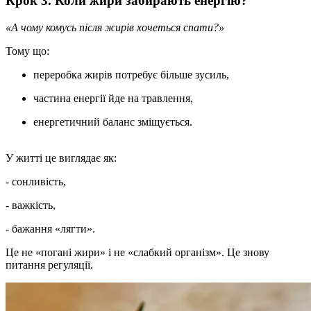
Крок 3. Коли жири забирають енергію?
«А чому комусь після жирів хочеться спати?»
Тому що:
переробка жирів потребує більше зусиль,
частина енергії йде на травлення,
енергетичний баланс зміщується.
У житті це виглядає як:
- сонливість,
- важкість,
- бажання «лягти».
Це не «погані жири» і не «слабкий організм». Це знову
питання регуляції.