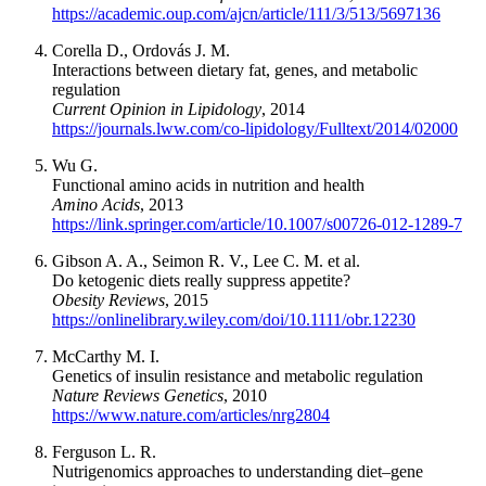
https://academic.oup.com/ajcn/article/111/3/513/5697136
Corella D., Ordovás J. M.
Interactions between dietary fat, genes, and metabolic
regulation
Current Opinion in Lipidology
, 2014
https://journals.lww.com/co-lipidology/Fulltext/2014/02000
Wu G.
Functional amino acids in nutrition and health
Amino Acids
, 2013
https://link.springer.com/article/10.1007/s00726-012-1289-7
Gibson A. A., Seimon R. V., Lee C. M. et al.
Do ketogenic diets really suppress appetite?
Obesity Reviews
, 2015
https://onlinelibrary.wiley.com/doi/10.1111/obr.12230
McCarthy M. I.
Genetics of insulin resistance and metabolic regulation
Nature Reviews Genetics
, 2010
https://www.nature.com/articles/nrg2804
Ferguson L. R.
Nutrigenomics approaches to understanding diet–gene