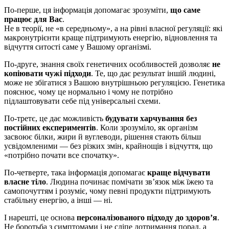
По-перше, ця інформація допомагає зрозуміти,
що саме
працює для Вас
.
Не в теорії, не «в середньому», а на рівні власної регуляції: які
макронутрієнти краще підтримують енергію, відновлення та
відчуття ситості саме у Вашому організмі.
По-друге, знання своїх генетичних особливостей дозволяє
не
копіювати чужі підходи
. Те, що дає результат іншій людині,
може не збігатися з Вашою внутрішньою регуляцією. Генетика
пояснює, чому це нормально і чому не потрібно
підлаштовувати себе під універсальні схеми.
По-третє, це дає можливість
будувати харчування без
постійних експериментів
. Коли зрозуміло, як організм
засвоює білки, жири й вуглеводи, рішення стають більш
усвідомленими — без різких змін, крайнощів і відчуття, що
«потрібно почати все спочатку».
По-четверте, така інформація допомагає
краще відчувати
власне тіло
. Людина починає помічати зв’язок між їжею та
самопочуттям і розуміє, чому певні продукти підтримують
стабільну енергію, а інші — ні.
І нарешті, це основа
персоналізованого підходу до здоров’я
.
Не боротьба з симптомами і не сліпе дотримання порад, а