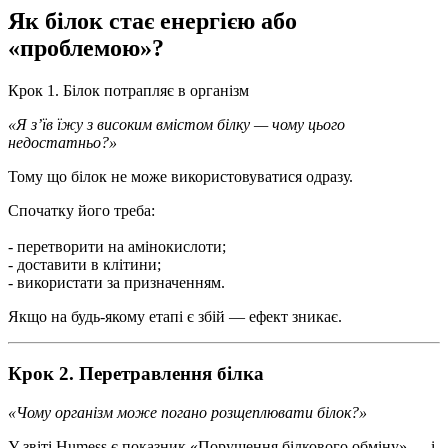
Як білок стає енергією або
«проблемою»?
Крок 1. Білок потрапляє в організм
«Я з’їв їжу з високим вмістом білку — чому цього
недостатньо?»
Тому що білок не може використовуватися одразу.
Спочатку його треба:
- перетворити на амінокислоти;
- доставити в клітини;
- використати за призначенням.
Якщо на будь-якому етапі є збій — ефект зникає.
Крок 2. Перетравлення білка
«Чому організм може погано розщеплювати білок?»
У звіті Humess є показник «Порушення білкового обміну» — і