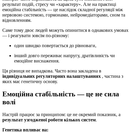
результат подій, стресу чи «характеру». Але на практиці
емоційна стабільність — це наслідок складної регуляції між
нервовою системою, гормонами, нейромедіаторами, сном та
відновленням.
Саме тому двоє людей можуть опинитися в однакових умовах
— і реагувати зовсім по-різному:
один швидко повертається до рівноваги,
інший довго переживає напругу, дратівливість чи
емоційне виснаження.
Ця різниця не випадкова. Часто вона закладена в
індивідуальних регуляторних налаштуваннях
, частина з
яких має генетичну основу.
Емоційна стабільність — це не сила
волі
Настрій працює за принципом: це не окремий показник, а
результат узгодженої роботи кількох систем
.
Генетика впливає на: