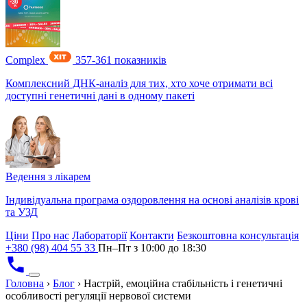
Complex
357-361 показників
Комплексний ДНК-аналіз для тих, хто хоче отримати всі
доступні генетичні дані в одному пакеті
Ведення з лікарем
Індивідуальна програма оздоровлення на основі аналізів крові
та УЗД
Ціни
Про нас
Лабораторії
Контакти
Безкоштовна консультація
+380 (98) 404 55 33
Пн–Пт з 10:00 до 18:30
Головна
›
Блог
›
Настрій, емоційна стабільність і генетичні
особливості регуляції нервової системи