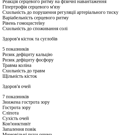
Реакція серцевого ритму на фізичні навантаження
Гіпертрофія серцевого м'язу
Схильність до порушення регуляції артеріального тиску
Варіабельність серцевого ритму
Рівень гомоцистеїну
Схильність до споживання солі
Здоров'я кісток та суглобів
5 показників
Ризик дефіциту кальцію
Ризик дефіциту фосфору
Травма коліна
Схильність до травм
Щільність кісток
Здоров'я очей
7 показників
Знижена гострота зору
Гострота зору
Сліпота
Сухість очей
Кон'юнктивіт
Запалення повік
Мимовільні рухи очима