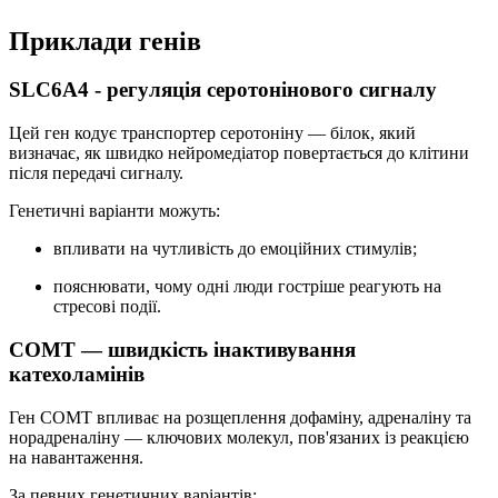
Приклади генів
SLC6A4 - регуляція серотонінового сигналу
Цей ген кодує транспортер серотоніну — білок, який
визначає, як швидко нейромедіатор повертається до клітини
після передачі сигналу.
Генетичні варіанти можуть:
впливати на чутливість до емоційних стимулів;
пояснювати, чому одні люди гостріше реагують на
стресові події.
COMT — швидкість інактивування
катехоламінів
Ген COMT впливає на розщеплення дофаміну, адреналіну та
норадреналіну — ключових молекул, пов'язаних із реакцією
на навантаження.
За певних генетичних варіантів: