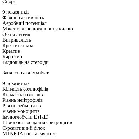
Спорт
9 показників
Фізична активність
Аеробний потенціал
Максимальне поглинання кисню
Об'єм легень
Витривалість
Креатинкіназа
Креатин
Карнітин
Відповідь на стероїди
Запалення та імунітет
9 показників
Кількість еозинофілів
Кількість базофілів
Рівень нейтрофілів
Рівень лейкоцитів
Рівень моноцитів
Імуноглобулін Е (IgE)
Швидкість осідання еритроцитів
С-реактивний білок
MTNR1A сон та імунітет