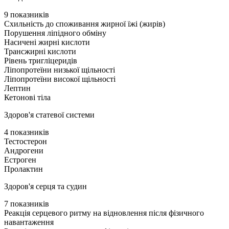
9 показників
Схильність до споживання жирної їжі (жирів)
Порушення ліпідного обміну
Насичені жирні кислоти
Трансжирні кислоти
Рівень тригліцеридів
Ліпопротеїни низької щільності
Ліпопротеїни високої щільності
Лептин
Кетонові тіла
Здоров'я статевої системи
4 показників
Тестостерон
Андрогени
Естроген
Пролактин
Здоров'я серця та судин
7 показників
Реакція серцевого ритму на відновлення після фізичного
навантаження