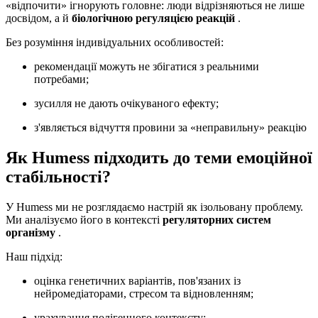
«відпочити» ігнорують головне: люди відрізняються не лише
досвідом, а й
біологічною регуляцією реакцій
.
Без розуміння індивідуальних особливостей:
рекомендації можуть не збігатися з реальними
потребами;
зусилля не дають очікуваного ефекту;
з'являється відчуття провини за «неправильну» реакцію
Як Humess підходить до теми емоційної
стабільності?
У Humess ми не розглядаємо настрій як ізольовану проблему.
Ми аналізуємо його в контексті
регуляторних систем
організму
.
Наш підхід:
оцінка генетичних варіантів, пов'язаних із
нейромедіаторами, стресом та відновленням;
урахування полігенного контексту;