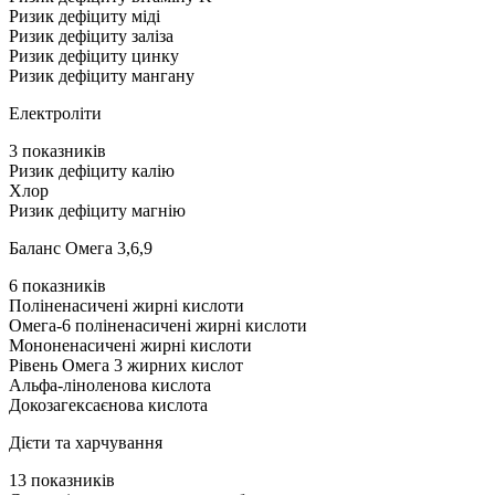
Ризик дефіциту міді
Ризик дефіциту заліза
Ризик дефіциту цинку
Ризик дефіциту мангану
Електроліти
3 показників
Ризик дефіциту калію
Хлор
Ризик дефіциту магнію
Баланс Омега 3,6,9
6 показників
Поліненасичені жирні кислоти
Омега-6 поліненасичені жирні кислоти
Мононенасичені жирні кислоти
Рівень Омега 3 жирних кислот
Альфа-ліноленова кислота
Докозагексаєнова кислота
Дієти та харчування
13 показників