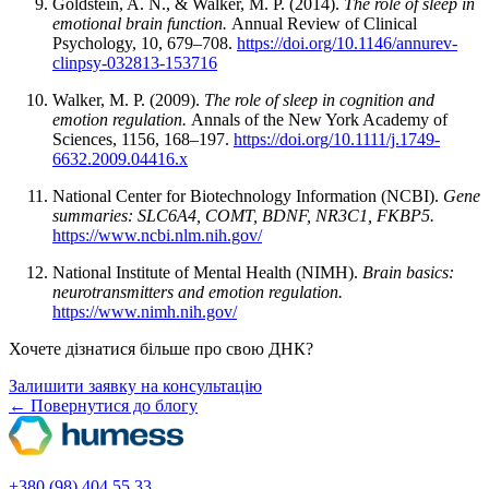
Goldstein, A. N., & Walker, M. P. (2014).
The role of sleep in
emotional brain function.
Annual Review of Clinical
Psychology, 10, 679–708.
https://doi.org/10.1146/annurev-
clinpsy-032813-153716
Walker, M. P. (2009).
The role of sleep in cognition and
emotion regulation.
Annals of the New York Academy of
Sciences, 1156, 168–197.
https://doi.org/10.1111/j.1749-
6632.2009.04416.x
National Center for Biotechnology Information (NCBI).
Gene
summaries: SLC6A4, COMT, BDNF, NR3C1, FKBP5.
https://www.ncbi.nlm.nih.gov/
National Institute of Mental Health (NIMH).
Brain basics:
neurotransmitters and emotion regulation.
https://www.nimh.nih.gov/
Хочете дізнатися більше про свою ДНК?
Залишити заявку на консультацію
← Повернутися до блогу
+380 (98) 404 55 33