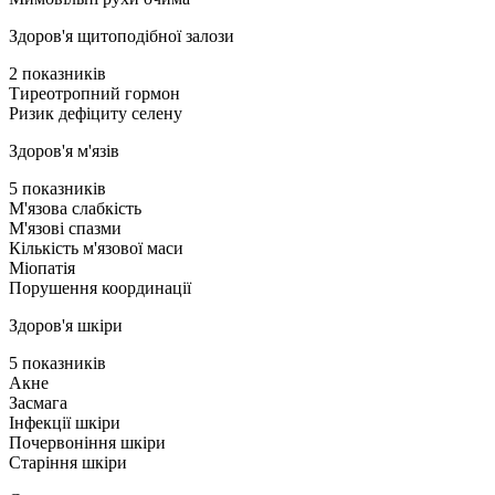
Здоров'я щитоподібної залози
2 показників
Тиреотропний гормон
Ризик дефіциту селену
Здоров'я м'язів
5 показників
М'язова слабкість
М'язові спазми
Кількість м'язової маси
Міопатія
Порушення координації
Здоров'я шкіри
5 показників
Акне
Засмага
Інфекції шкіри
Почервоніння шкіри
Старіння шкіри