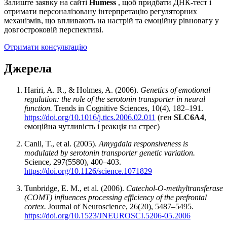
Залиште заявку на сайті
Humess
, щоб придбати ДНК-тест і
отримати персоналізовану інтерпретацію регуляторних
механізмів, що впливають на настрій та емоційну рівновагу у
довгостроковій перспективі.
Отримати консультацію
Джерела
Hariri, A. R., & Holmes, A. (2006).
Genetics of emotional
regulation: the role of the serotonin transporter in neural
function.
Trends in Cognitive Sciences, 10(4), 182–191.
https://doi.org/10.1016/j.tics.2006.02.011
(ген
SLC6A4
,
емоційна чутливість і реакція на стрес)
Canli, T., et al. (2005).
Amygdala responsiveness is
modulated by serotonin transporter genetic variation.
Science, 297(5580), 400–403.
https://doi.org/10.1126/science.1071829
Tunbridge, E. M., et al. (2006).
Catechol-O-methyltransferase
(COMT) influences processing efficiency of the prefrontal
cortex.
Journal of Neuroscience, 26(20), 5487–5495.
https://doi.org/10.1523/JNEUROSCI.5206-05.2006