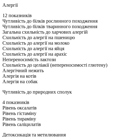
Алергії
12 показників
Чутливість до білків рослинного походження
Чутливість до білків тваринного походження
Загальна схильність до харчових алергій
Схильність до алергії на пшеницю
Схильність до алергії на молоко
Схильність до алергії на яйця
Схильність до алергії на арахіс
Непереносимість лактози
Схильність до целіакії (непереносимості глютену)
Алергічний нежить
Алергія на котів
Алергія на собак
Чутливість до природних сполук
4 показників
Рівень оксалатів
Рівень гістаміну
Рівень тираміну
Рівень саліцилатів
Детоксикація та метилювання