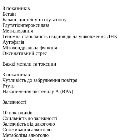
8 показників
Бетаїн
Баланс цистеїну та глутатіону
Глутатіонпероксидаза
Метилювання
Геномна стабільність і відповідь на ушкодження ДНК
Аутофагія
Мітохондріальна функція
Оксидативний стрес
Важкі метали та токсини
3 показників
Чутливість до забруднення повітря
Ртуть
Накопичення бісфенолу А (BPA)
Залежності
10 показників
Схильність до залежності
Залежність від алкоголю
Споживання алкоголю
Метаболізм алкоголю