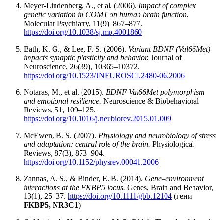
Meyer-Lindenberg, A., et al. (2006).
Impact of complex
genetic variation in COMT on human brain function.
Molecular Psychiatry, 11(9), 867–877.
https://doi.org/10.1038/sj.mp.4001860
Bath, K. G., & Lee, F. S. (2006).
Variant BDNF (Val66Met)
impacts synaptic plasticity and behavior.
Journal of
Neuroscience, 26(39), 10365–10372.
https://doi.org/10.1523/JNEUROSCI.2480-06.2006
Notaras, M., et al. (2015).
BDNF Val66Met polymorphism
and emotional resilience.
Neuroscience & Biobehavioral
Reviews, 51, 109–125.
https://doi.org/10.1016/j.neubiorev.2015.01.009
McEwen, B. S. (2007).
Physiology and neurobiology of stress
and adaptation: central role of the brain.
Physiological
Reviews, 87(3), 873–904.
https://doi.org/10.1152/physrev.00041.2006
Zannas, A. S., & Binder, E. B. (2014).
Gene–environment
interactions at the FKBP5 locus.
Genes, Brain and Behavior,
13(1), 25–37.
https://doi.org/10.1111/gbb.12104
(гени
FKBP5, NR3C1
)