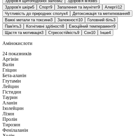
Здоров'я щитоподібної залози
2
Здоров'я м'язів
5
Здоров'я шкіри
5
Спорт
9
Запалення та імунітет
9
Алергії
12
Чутливість до природних сполук
4
Детоксикація та метилювання
8
Важкі метали та токсини
3
Залежності
10
Головний біль
3
Пам'ять
3
Когнітивні здібності
8
Емоційний темперамент
9
Щастя та мотивація
3
Стресостійкість
9
Сон
10
Інше
4
Амінокислоти
24 показників
Аргінін
Валін
Гліцин
Бета-аланін
Глутамін
Лейцин
Гістидин
Таурин
Аланін
Ізолейцин
Лізин
Пролін
Тирозин
Фенілаланін
Холін