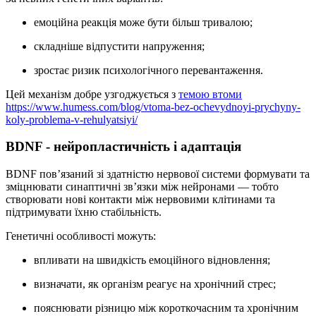
емоційна реакція може бути більш тривалою;
складніше відпустити напруження;
зростає ризик психологічного перевантаження.
Цей механізм добре узгоджується з
темою втоми
https://www.humess.com/blog/vtoma-bez-ochevydnoyi-prychyny-
koly-problema-v-rehulyatsiyi/
BDNF - нейропластичність і адаптація
BDNF пов’язаний зі здатністю нервової системи формувати та
зміцнювати синаптичні зв’язки між нейронами — тобто
створювати нові контакти між нервовими клітинами та
підтримувати їхню стабільність.
Генетичні особливості можуть:
впливати на швидкість емоційного відновлення;
визначати, як організм реагує на хронічний стрес;
пояснювати різницю між короткочасним та хронічним