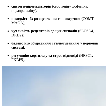
синтез нейромедіаторів
(серотоніну, дофаміну,
норадреналіну);
швидкість їх розщеплення та виведення
(COMT,
MAOA);
чутливість рецепторів до цих сигналів
(SLC6A4,
DRD2);
баланс між збудженням і гальмуванням у нервовій
системі
;
регуляцію кортизолу та стрес-відповіді
(NR3C1,
FKBP5).