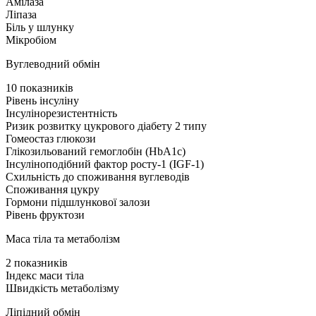
Амілаза
Ліпаза
Біль у шлунку
Мікробіом
Вуглеводний обмін
10 показників
Рівень інсуліну
Інсулінорезистентність
Ризик розвитку цукрового діабету 2 типу
Гомеостаз глюкози
Глікозильований гемоглобін (HbA1c)
Інсуліноподібний фактор росту-1 (IGF-1)
Схильність до споживання вуглеводів
Споживання цукру
Гормони підшлункової залози
Рівень фруктози
Маса тіла та метаболізм
2 показників
Індекс маси тіла
Швидкість метаболізму
Ліпідний обмін