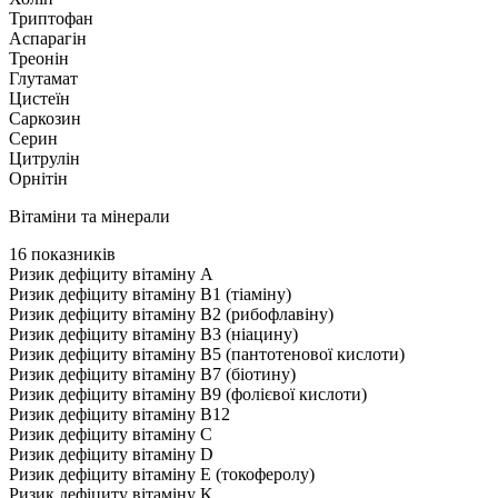
Триптофан
Аспарагін
Треонін
Глутамат
Цистеїн
Саркозин
Серин
Цитрулін
Орнітін
Вітаміни та мінерали
16 показників
Ризик дефіциту вітаміну А
Ризик дефіциту вітаміну В1 (тіаміну)
Ризик дефіциту вітаміну В2 (рибофлавіну)
Ризик дефіциту вітаміну В3 (ніацину)
Ризик дефіциту вітаміну В5 (пантотенової кислоти)
Ризик дефіциту вітаміну В7 (біотину)
Ризик дефіциту вітаміну В9 (фолієвої кислоти)
Ризик дефіциту вітаміну В12
Ризик дефіциту вітаміну С
Ризик дефіциту вітаміну D
Ризик дефіциту вітаміну Е (токоферолу)
Ризик дефіциту вітаміну K