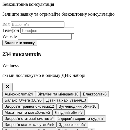
Безкоштовна консультація
Залиште заявку та отримайте безкоштовну консультацію
Ім'я
Телефон
Website
Залишити заявку
234 показників
Wellness
які ми досліджуємо в одному ДНК наборі
Амінокислоти
24
Вітаміни та мінерали
16
Електроліти
3
Баланс Омега 3,6,9
6
Дієти та харчування
13
Здоров'я травної системи
12
Вуглеводний обмін
10
Маса тіла та метаболізм
2
Ліпідний обмін
9
Здоров'я статевої системи
4
Здоров'я серця та судин
7
Здоров'я кісток та суглобів
5
Здоров'я очей
7