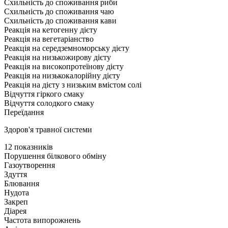
Схильність до споживання риби
Схильність до споживання чаю
Схильність до споживання кави
Реакція на кетогенну дієту
Реакція на вегетаріанство
Реакція на середземноморську дієту
Реакція на низькожирову дієту
Реакція на високопротеїнову дієту
Реакція на низькокалорійну дієту
Реакція на дієту з низьким вмістом солі
Відчуття гіркого смаку
Відчуття солодкого смаку
Переїдання
Здоров'я травної системи
12 показників
Порушення білкового обміну
Газоутворення
Здуття
Блювання
Нудота
Закреп
Діарея
Частота випорожнень