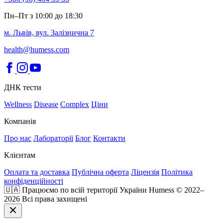
Пн–Пт з 10:00 до 18:30
м. Львів, вул. Залізнична 7
health@humess.com
ДНК тести
Wellness
Disease
Complex
Ціни
Компанія
Про нас
Лабораторії
Блог
Контакти
Клієнтам
Оплата та доставка
Публічна оферта
Ліцензія
Політика
конфіденційності
🇺🇦 Працюємо по всій території України
Humess © 2022–
2026 Всі права захищені