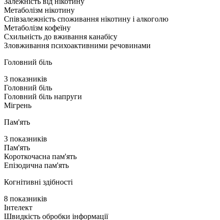
Залежність від нікотину
Метаболізм нікотину
Співзалежність споживання нікотину і алкоголю
Метаболізм кофеїну
Схильність до вживання канабісу
Зловживання психоактивними речовинами
Головний біль
3 показників
Головний біль
Головний біль напруги
Мігрень
Пам'ять
3 показників
Пам'ять
Короткочасна пам'ять
Епізодична пам'ять
Когнітивні здібності
8 показників
Інтелект
Швидкість обробки інформації